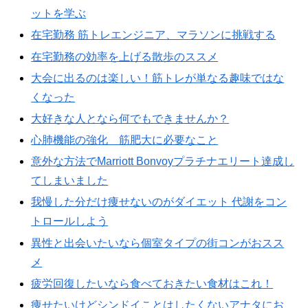
ットを学ぶ
在宅勤務 筋トレエンジニア、マラソンに挑戦する
在宅勤務の効率を上げる散歩のススメ
大会に出るのは楽しい！筋トレが単なる趣味ではな
くなった
大好きな人となら何でもできませんか？
心肺機能の強化 筋肥大に必要なこと
意外な方法でMarriott Bonvoyプラチナエリート達成し
てしまいました
我慢した分だけ痩せないのがダイエット 代謝をコン
トロールしよう
異性と出会いたいなら個室タイプの街コンがおスス
メ
疲労回復したいなら食べておきたい食材はこれ！
痩せたいけどシンドイことはしたくないアナタにお