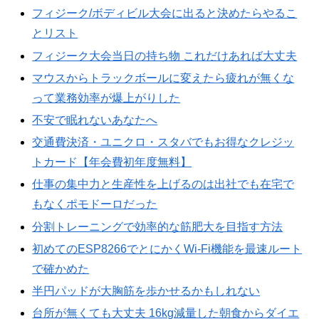
フィジーク/ボディビル大会に出ると決めたらやるこ
とリスト
フィジーク大会当日の持ち物 これだけあれば大丈夫
マウスからトラックボールに変えたら疲れが無くな
って業務効率が爆上がりした
不安で眠れないあなたへ
交通費決済・ユニクロ・スタバでもお得なクレジッ
トカード【年会費初年度無料】
仕事の集中力と生産性を上げるのは出社でも在宅で
もなくポモドーロだった
分割トレーニングで効率的な筋肥大を目指す方法
初めてのESP8266でとにかくWi-Fi機能を最速ルート
で確かめた
半円パッドが大胸筋を歩かせるかもしれない
台所が無くても大丈夫 16kg減量した朝食からダイエ