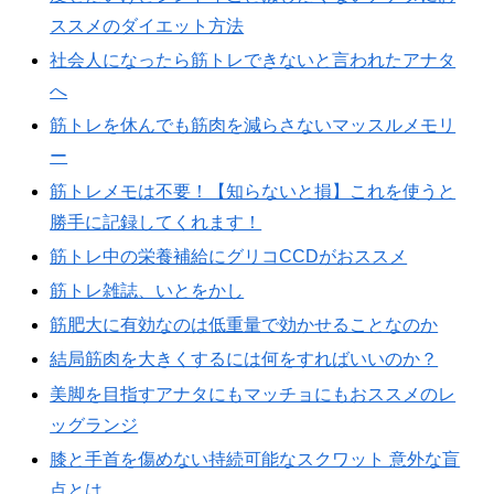
ススメのダイエット方法
社会人になったら筋トレできないと言われたアナタ
へ
筋トレを休んでも筋肉を減らさないマッスルメモリ
ー
筋トレメモは不要！【知らないと損】これを使うと
勝手に記録してくれます！
筋トレ中の栄養補給にグリコCCDがおススメ
筋トレ雑誌、いとをかし
筋肥大に有効なのは低重量で効かせることなのか
結局筋肉を大きくするには何をすればいいのか？
美脚を目指すアナタにもマッチョにもおススメのレ
ッグランジ
膝と手首を傷めない持続可能なスクワット 意外な盲
点とは