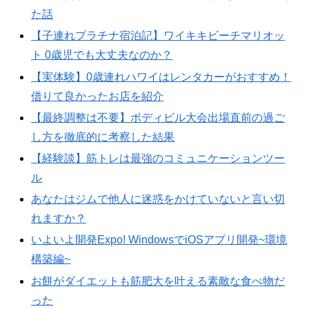
た話
【子連れプラチナ宿泊記】ワイキキビーチマリオッ
ト 0歳児でも大丈夫なのか？
【実体験】0歳連れハワイはレンタカーがおすすめ！
借りて良かったお店を紹介
【最終調整は不要】ボディビル大会出場直前の過ご
し方を徹底的に考察した結果
【経験談】筋トレは最強のコミュニケーションツー
ル
あなたはジムで他人に迷惑をかけていないと言い切
れますか？
いよいよ開発Expo! WindowsでiOSアプリ開発~環境
構築編~
お餅がダイエットも筋肥大を叶える素敵な食べ物だ
った