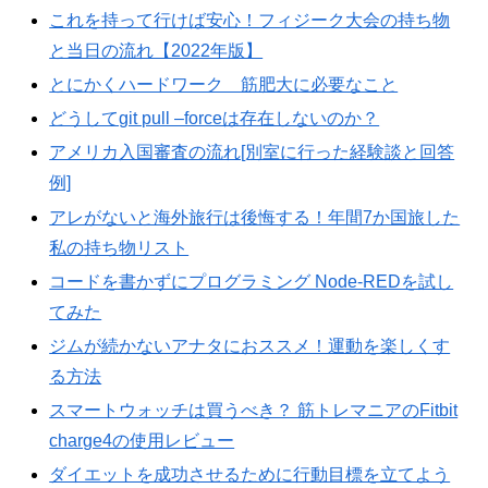
これを持って行けば安心！フィジーク大会の持ち物
と当日の流れ【2022年版】
とにかくハードワーク 筋肥大に必要なこと
どうしてgit pull –forceは存在しないのか？
アメリカ入国審査の流れ[別室に行った経験談と回答
例]
アレがないと海外旅行は後悔する！年間7か国旅した
私の持ち物リスト
コードを書かずにプログラミング Node-REDを試し
てみた
ジムが続かないアナタにおススメ！運動を楽しくす
る方法
スマートウォッチは買うべき？ 筋トレマニアのFitbit
charge4の使用レビュー
ダイエットを成功させるために行動目標を立てよう