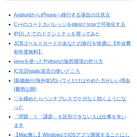
AndroidからiPhoneへ移行する場合の注意点
C++のコードカバレッジをgtestとlcovで可視化する
IPOしたてのドクシミティを買ってみた
JCBゴールドカードがあなたの旅行を快適に【年会費
初年度無料】
venvを使ったPythonの仮想環境の作り方
[C言語]static宣言の使いどころ
[新婚旅行/海外挙式]ハワイだけはやめた方がいい理由
(費用公開)
〇を締めたらベンチプレスでケガなく効くようにな
った
「問題」と「課題」を区別できない人は仕事を失い
ます
【Mac無し】WindowsでiOSアプリ開発することにし